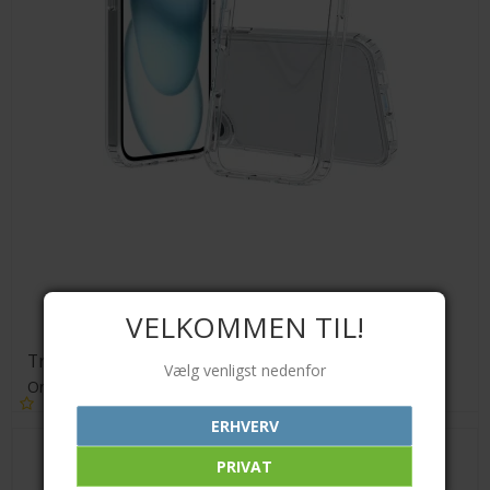
VELKOMMEN TIL!
Transparent TPU cover
Vælg venligst nedenfor
Orient
ERHVERV
PRIVAT
89,00 DKK