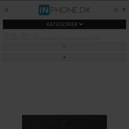
KATEGORIER
Forside
/
Shop
/
*
/
i3CAMERA PRO P1201 i3CAMERA PRO 4K Webcam 120° FOV