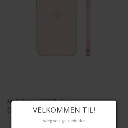
Apple iPhone 15 256GB - Pink
VELKOMMEN TIL!
Apple
31047950417890
Vælg venligst nedenfor