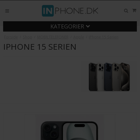
KATEGORIER
Forside
/
Shop
/
MOBILTELEFONER
/
Apple
/
iPhone 15 Serien
IPHONE 15 SERIEN