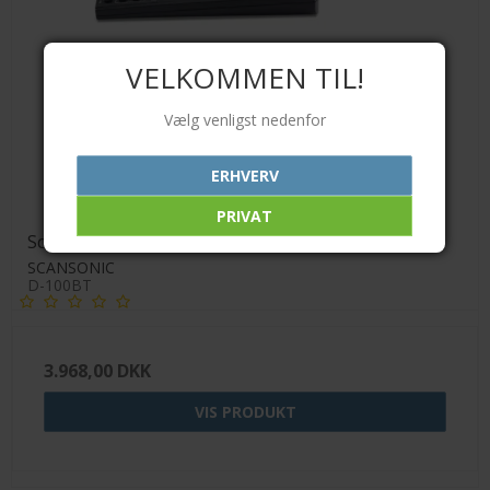
VELKOMMEN TIL!
Vælg venligst nedenfor
ERHVERV
PRIVAT
Scansonic D-100BT DAB+ adaptor m. Bluetooth
SCANSONIC
D-100BT
3.968,00 DKK
VIS PRODUKT