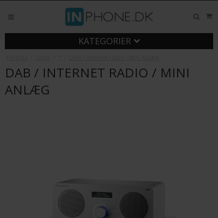
KATEGORIER
Forside
/
Shop
/
*
/
DAB / Internet radio / Mini Anlæg
DAB / INTERNET RADIO / MINI
ANLÆG