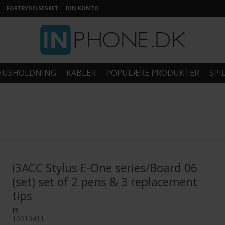
FORTRYDELSESRET
DIN KONTO
HUSHOLDNING
KABLER
POPULÆRE PRODUKTER
SPI
i3ACC Stylus E-One series/Board 06
(set) set of 2 pens & 3 replacement
tips
I3
10010411