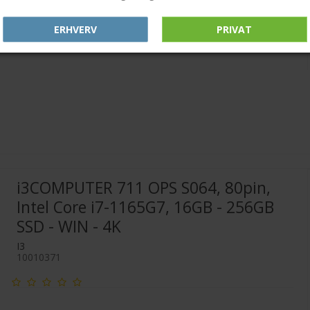
ERHVERV
PRIVAT
i3COMPUTER 711 OPS S064, 80pin,
Intel Core i7-1165G7, 16GB - 256GB
SSD - WIN - 4K
I3
10010371