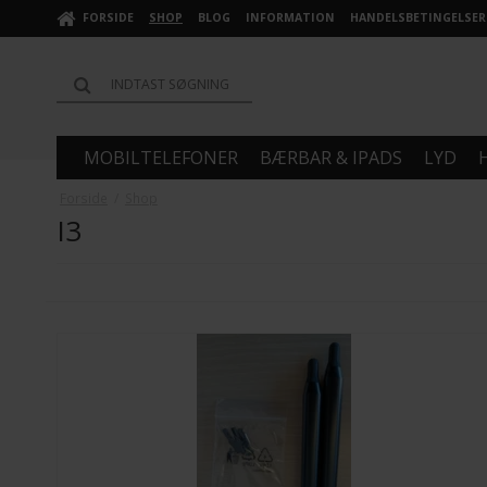
FORSIDE
SHOP
BLOG
INFORMATION
HANDELSBETINGELSER
MOBILTELEFONER
BÆRBAR & IPADS
LYD
Forside
/
Shop
I3