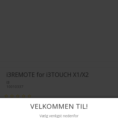
i3REMOTE for i3TOUCH X1/X2
I3
10010337
VELKOMMEN TIL!
Vælg venligst nedenfor