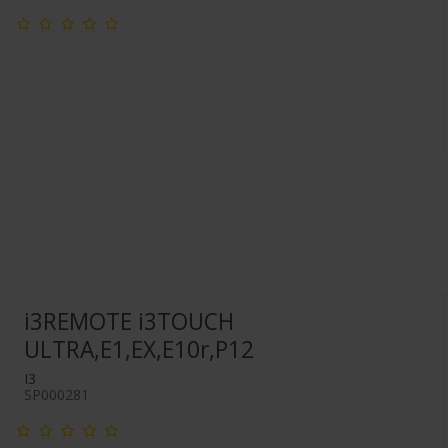
i3REMOTE i3TOUCH
ULTRA,E1,EX,E10r,P12
I3
SP000281