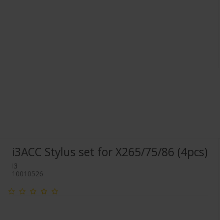
i3ACC Stylus set for X265/75/86 (4pcs)
I3
10010526