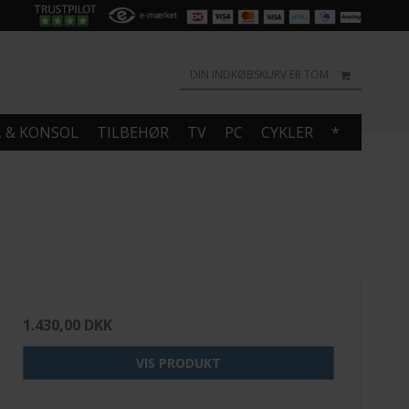
DIN INDKØBSKURV ER TOM
L & KONSOL
TILBEHØR
TV
PC
CYKLER
*
1.430,00 DKK
VIS PRODUKT