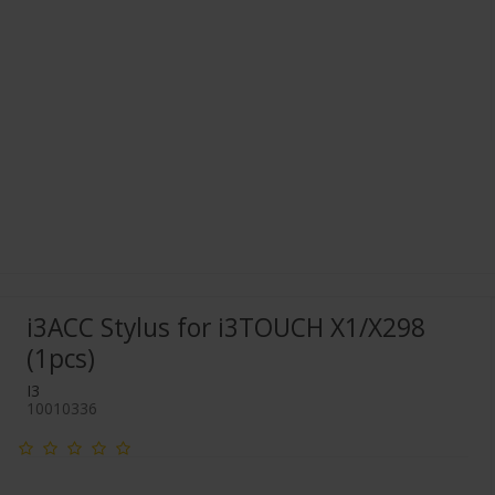
i3ACC Stylus for i3TOUCH X1/X298
(1pcs)
I3
10010336