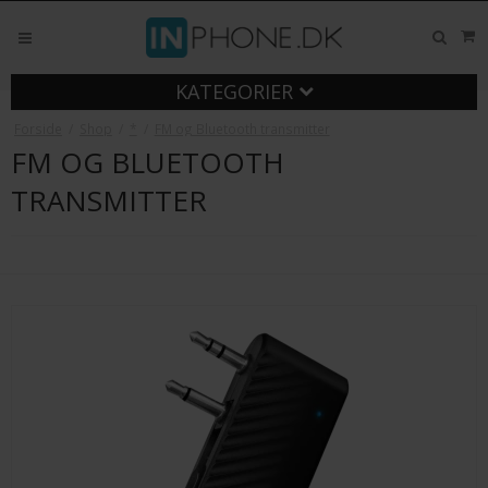
KATEGORIER
Forside
/
Shop
/
*
/
FM og Bluetooth transmitter
FM OG BLUETOOTH
TRANSMITTER