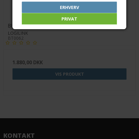
ERHVERV
PRIVAT
Bluetooth 5.0 audio transmitter and receiver
LOGILINK
BT0062
1.880,00 DKK
VIS PRODUKT
KONTAKT