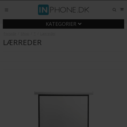
KATEGORIER
Forside
/
Shop
/
*
/
Lærreder
LÆRREDER