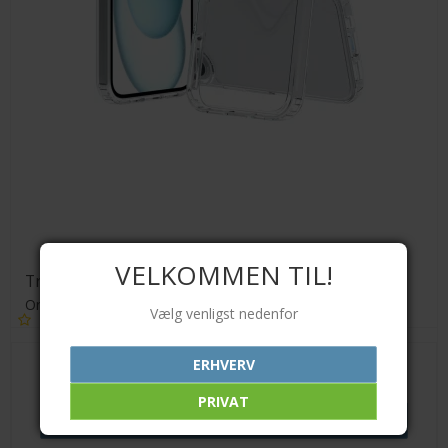
VELKOMMEN TIL!
Transparent TPU cover
Orient
Vælg venligst nedenfor
ERHVERV
89,00 DKK
PRIVAT
VIS PRODUKT