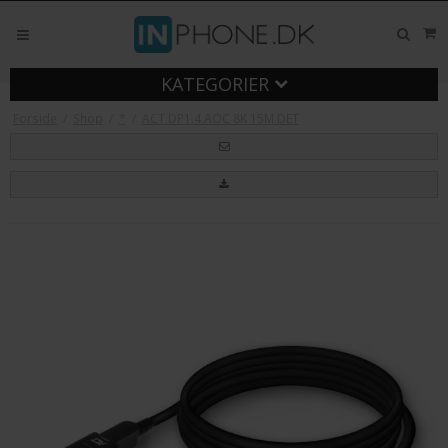
KATEGORIER
Forside
/
Shop
/
*
/
ACT DP1.4 AOC 8K 15M DET