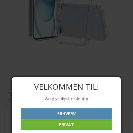
VELKOMMEN TIL!
Transparent TPU cover
Vælg venligst nedenfor
Orient
ERHVERV
89,00 DKK
PRIVAT