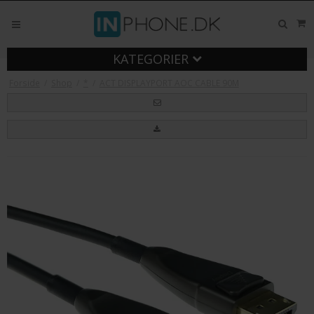
KATEGORIER
Forside
/
Shop
/
*
/
ACT DISPLAYPORT AOC CABLE 90M