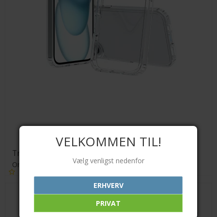
VELKOMMEN TIL!
Transparent TPU cover
Vælg venligst nedenfor
Orient
ERHVERV
89,00 DKK
PRIVAT