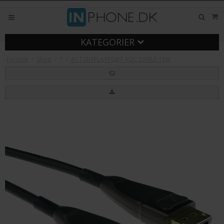
KATEGORIER
Forside
/
Shop
/
*
/
ACT DISPLAYPORT AOC CABLE 15M