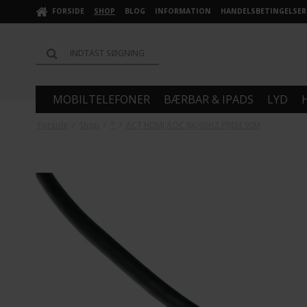
FORSIDE
SHOP
BLOG
INFORMATION
HANDELSBETINGELSER
MOBILTELEFONER
BÆRBAR & IPADS
LYD
Forside
/
Shop
/
*
/
ACT HDMI AOC 8K/60HZ PREM 90M