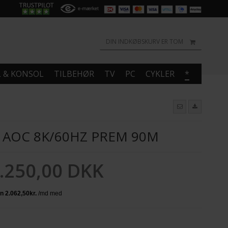
DIN INDKØBSKURV ER TOM
L & KONSOL
TILBEHØR
TV
PC
CYKLER
*
 AOC 8K/60HZ PREM 90M
.250,00 DKK