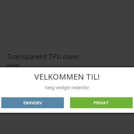
Transparent TPU cover
Orient
VELKOMMEN TIL!
Vælg venligst nedenfor
ERHVERV
PRIVAT