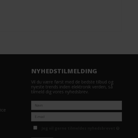
NYHEDSTILMELDING
Vil du være først med de bedste tilbud og
nyeste trends inden elektronik verden, så
tilmeld dig vores nyhedsbrev.
ice
Jeg vil gerne tilmeldes nyhedsbrevet