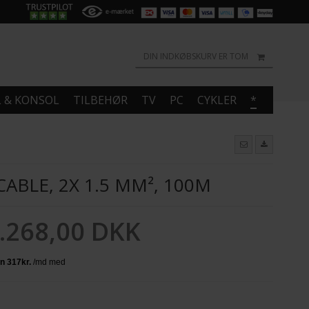
DIN INDKØBSKURV ER TOM
L & KONSOL
TILBEHØR
TV
PC
CYKLER
*
CABLE, 2X 1.5 MM², 100M
.268,00 DKK