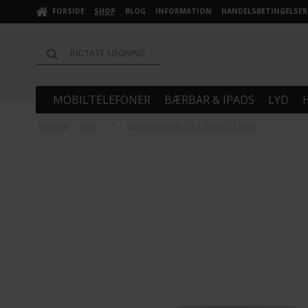
FORSIDE
SHOP
BLOG
INFORMATION
HANDELSBETINGELSER
MOBILTELEFONER
BÆRBAR & IPADS
LYD
Forside
/
Shop
/
*
/
Speaker cable, 2x 1.5 mm², 100m