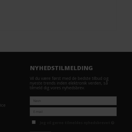
NYHEDSTILMELDING
Vil du være først med de bedste tilbud og
nyeste trends inden elektronik verden, så
tilmeld dig vores nyhedsbrev.
ice
Jeg vil gerne tilmeldes nyhedsbrevet