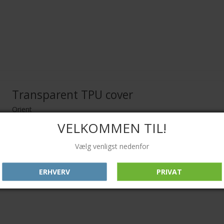
Transparent TPU cover
Orient
VELKOMMEN TIL!
Vælg venligst nedenfor
ERHVERV
PRIVAT