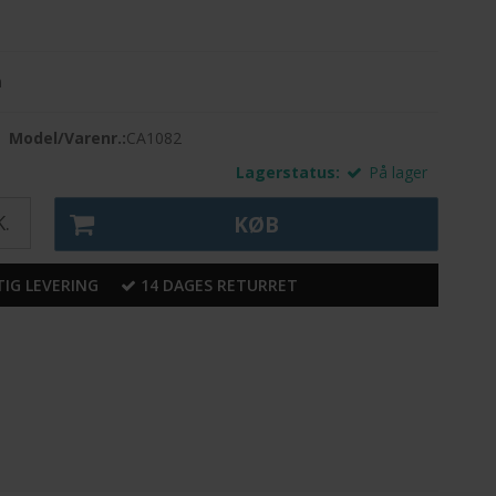
m
Model/Varenr.:
CA1082
Lagerstatus:
På lager
.
KØB
IG LEVERING
14 DAGES RETURRET