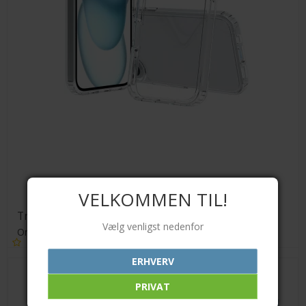
VELKOMMEN TIL!
Transparent TPU cover
Vælg venligst nedenfor
Orient
ERHVERV
89,00 DKK
PRIVAT