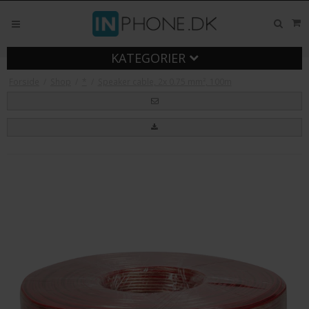
KATEGORIER
Forside
/
Shop
/
*
/
Speaker cable, 2x 0.75 mm², 100m