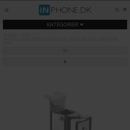
KATEGORIER
Forside
/
Shop
/
*
/
MyWall 2 VÆGHOLDER TIL SONOS ONE, ONE SL OG PLAY:1 HØJTTALER,
HVID