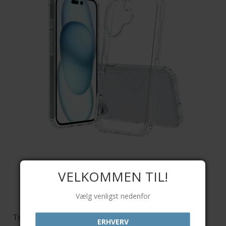
VELKOMMEN TIL!
Vælg venligst nedenfor
Transparent TPU cover
ERHVERV