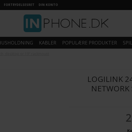
FORTRYDELSESRET
DIN KONTO
HUSHOLDNING
KABLER
POPULÆRE PRODUKTER
SPI
tch, desktop or 19" rackmount
LOGILINK 2
NETWORK S
2