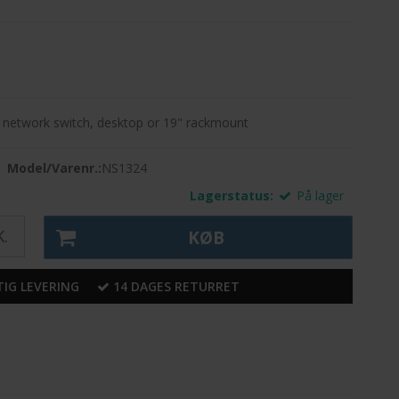
t network switch, desktop or 19" rackmount
Model/Varenr.:
NS1324
Lagerstatus:
På lager
.
KØB
IG LEVERING
14 DAGES RETURRET