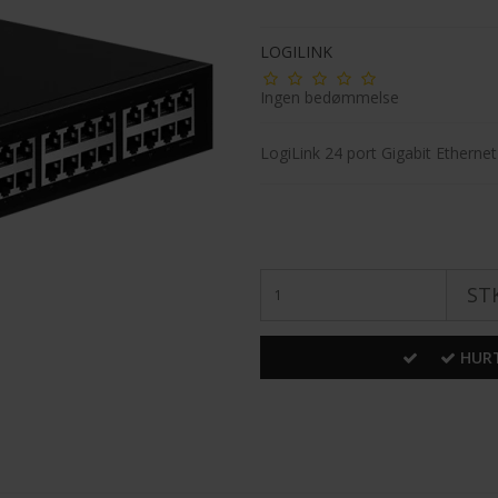
LOGILINK
Ingen bedømmelse
LogiLink 24 port Gigabit Etherne
STK
HURT