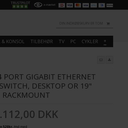
DIN INDKØBSKURV ER TOM
L & KONSOL
TILBEHØR
TV
PC
CYKLER
*
4 PORT GIGABIT ETHERNET
WITCH, DESKTOP OR 19"
RACKMOUNT
.112,00 DKK