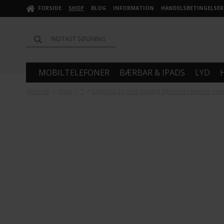
FORSIDE
SHOP
BLOG
INFORMATION
HANDELSBETINGELSER
MOBILTELEFONER
BÆRBAR & IPADS
LYD
Forside
/
Shop
/
*
/
LogiLink 24 port Gigabit Ethernet network swi