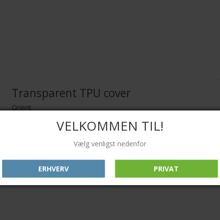
Transparent TPU cover
Orient
VELKOMMEN TIL!
Vælg venligst nedenfor
ERHVERV
PRIVAT