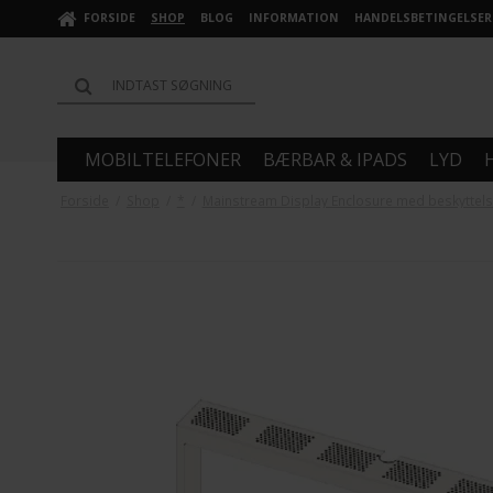
FORSIDE
SHOP
BLOG
INFORMATION
HANDELSBETINGELSER
MOBILTELEFONER
BÆRBAR & IPADS
LYD
Forside
/
Shop
/
*
/
Mainstream Display Enclosure med beskyttelses