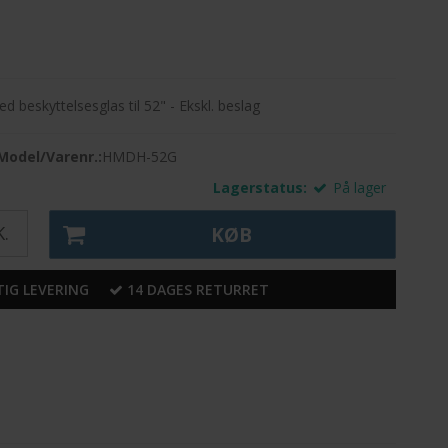
 beskyttelsesglas til 52" - Ekskl. beslag
Model/Varenr.:
HMDH-52G
Lagerstatus:
På lager
.
KØB
IG LEVERING
14 DAGES RETURRET