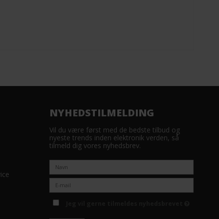
NYHEDSTILMELDING
Vil du være først med de bedste tilbud og
nyeste trends inden elektronik verden, så
tilmeld dig vores nyhedsbrev.
ice
Jeg vil gerne tilmeldes nyhedsbrevet