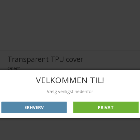
Transparent TPU cover
Orient
VELKOMMEN TIL!
Vælg venligst nedenfor
ERHVERV
PRIVAT