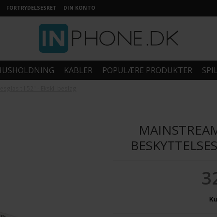
FORTRYDELSESRET
DIN KONTO
HUSHOLDNING
KABLER
POPULÆRE PRODUKTER
SPI
glas til 52" - Ekskl. beslag
MAINSTREAM
BESKYTTELSESG
3