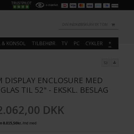
DIN INDKØBSKURV ER TOM
L & KONSOL
TILBEHØR
TV
PC
CYKLER
*
 DISPLAY ENCLOSURE MED
LAS TIL 52" - EKSKL. BESLAG
2.062,00 DKK