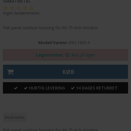
SMARTMETAL
Ingen bedømmelse
Flat panel outdoor housing for 66-75 inch monitor
Model/Varenr.:
092.1600.4
Lagerstatus:
Ikke på lager
KØB
HURTIG LEVERING
14 DAGES RETURRET
Beskrivelse
Flat panel outdoor housing for 66-75 inch monitor