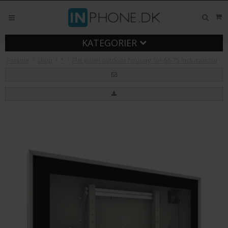
KATEGORIER
Forside
/
Shop
/
*
/
Flat panel outdoor housing for 66-75 inch monitor