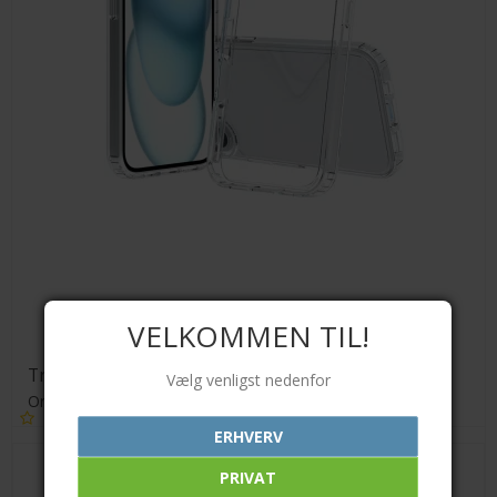
VELKOMMEN TIL!
Transparent TPU cover
Vælg venligst nedenfor
Orient
ERHVERV
PRIVAT
89,00 DKK