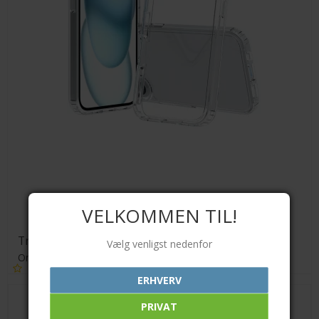
VELKOMMEN TIL!
Transparent TPU cover
Vælg venligst nedenfor
Orient
ERHVERV
PRIVAT
89,00 DKK