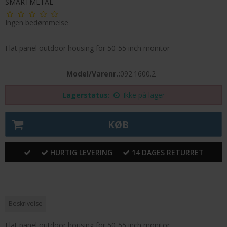
SMARTMETAL
Ingen bedømmelse
Flat panel outdoor housing for 50-55 inch monitor
Model/Varenr.:
092.1600.2
Lagerstatus:
Ikke på lager
KØB
HURTIG LEVERING
14 DAGES RETURRET
Beskrivelse
Flat panel outdoor housing for 50-55 inch monitor