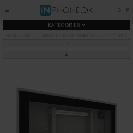
KATEGORIER
Forside
/
Shop
/
*
/
Flat panel outdoor housing for 50-55 inch monitor