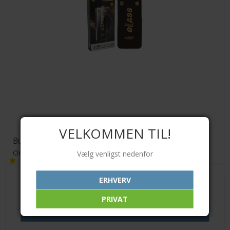
VELKOMMEN TIL!
Bundle: TPU cover m. MagSafe + Skærmbeskyttelse
Orient
Vælg venligst nedenfor
ERHVERV
179,00 DKK
PRIVAT
VIS PRODUKT