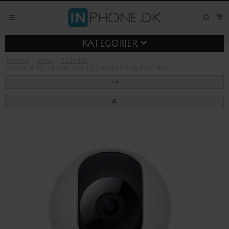
KATEGORIER
Forside
/
Shop
/
TILBEHØR
/
Xiaomi Mi 360° Home Security Camera 1080p Essential