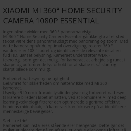
XIAOMI MI 360° HOME SECURITY
CAMERA 1080P ESSENTIAL
Ingen blinde vinkler med 360 ° panoramaudsigt
Mi 360 ° Home Security Camera Essential går ikke glip af et sted
takket være dens panoramaudsigt med panorering og zoom. Med
dette kamera opnår du optimal overvågning, roterer 360 °
vandret eller 108 ° lodret og identificerer de relevante detaljer i
fuld HD, uanset belysning. Kameraet understøtter WDR -
teknologi, som gør det muligt for kameraet at arbejde sig rundt i
skarpe og udfordrende lysforhold for at skabe et så klart og
skarpt billede som muligt.
Forbedret nattesyn og nøjagtighed
Bekymret for sikkerheden om natten? Ikke med Mi 360 -
kameraet.
Usynlige 940 nm infrarøde lysdioder giver dig forbedret nattesyn
til klarere billeder i løbet af natten, ved at kombinere AI med deep
learning -teknologi filtrerer den optimerede algoritme effektivt
hundens midnatsløb, så kameraet kan fokusere på at identificere
menneskelige bevægelser.
Sæt i tre trin!
Kameraet kan installeres stående eller hængende. Dette gør det
muligt at placere det på en afsats, et vindue eller oppe i loftet, så