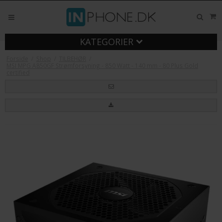
KATEGORIER
Forside
/
Shop
/
TILBEHØR
/
MSI MPG A850GF Strømforsyning - 850 Watt - 140 mm - 80 Plus Gold
certified