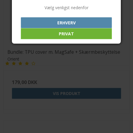
Vælg venligst nedenfor
ERHVERV
PRIVAT
Bundle: TPU cover m. MagSafe + Skærmbeskyttelse
Orient
179,00 DKK
VIS PRODUKT