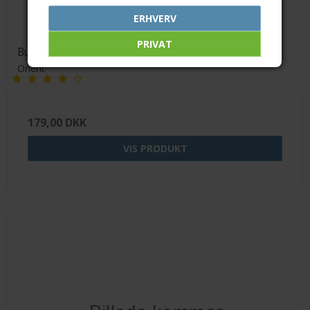
ERHVERV
PRIVAT
Bundle: TPU cover m. MagSafe + Skærmbeskyttelse
Orient
179,00 DKK
VIS PRODUKT