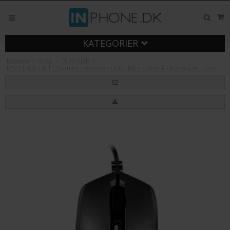
KATEGORIER
Forside
/
Shop
/
TILBEHØR
/
MSI Clutch GM11 Gaming - mouse - USB - Mus - Optisk - 6 knapper - Sort