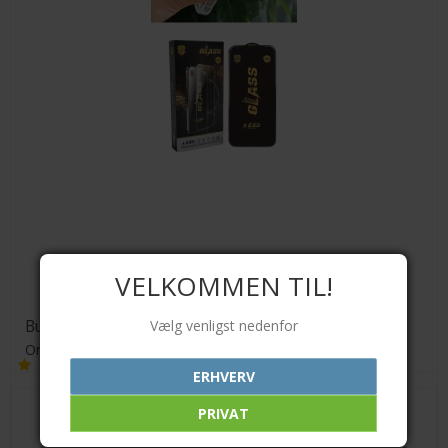
VELKOMMEN TIL!
Bundle: TPU cover m. MagSafe + Skærmbeskyttelse
Vælg venligst nedenfor
Orient
ERHVERV
PRIVAT
179,00 DKK