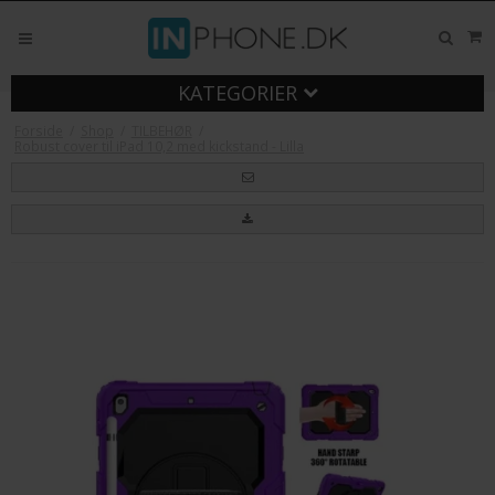
KATEGORIER
Forside
/
Shop
/
TILBEHØR
/
Robust cover til iPad 10,2 med kickstand - Lilla