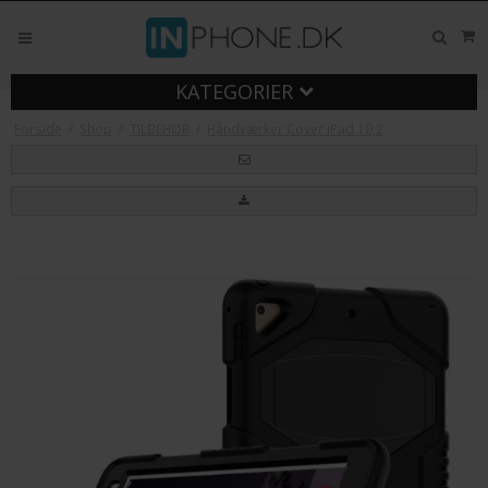
KATEGORIER
Forside
/
Shop
/
TILBEHØR
/
Håndværker Cover iPad 10,2