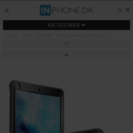
KATEGORIER
Forside
/
Shop
/
TILBEHØR
/
Supcase Beetle Pro til Ipad 10,2