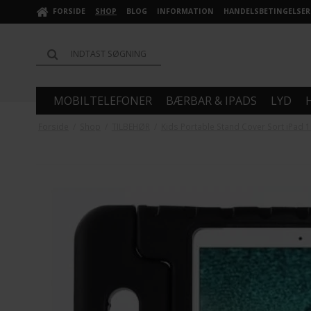
FORSIDE
SHOP
BLOG
INFORMATION
HANDELSBETINGELSER
MOBILTELEFONER
BÆRBAR & IPADS
LYD
Forside
/
Shop
/
TILBEHØR
/
Kids Portable Stand Cover Sort iPad 1