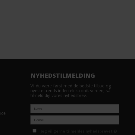
NYHEDSTILMELDING
Vil du være først med de bedste tilbud og
nyeste trends inden elektronik verden, så
tilmeld dig vores nyhedsbrev.
ice
Jeg vil gerne tilmeldes nyhedsbrevet