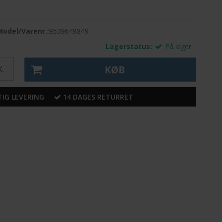
Model/Varenr.:
9539649849
Lagerstatus:
På lager
.
KØB
IG LEVERING
14 DAGES RETURRET