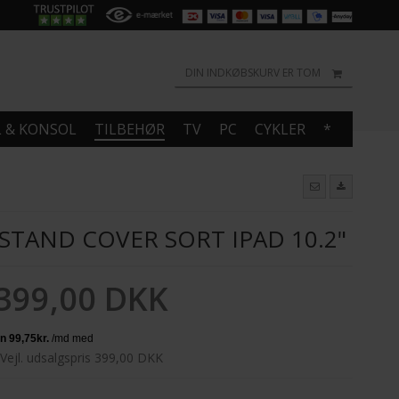
DIN INDKØBSKURV ER TOM
L & KONSOL
TILBEHØR
TV
PC
CYKLER
*
STAND COVER SORT IPAD 10.2"
399,00 DKK
Vejl. udsalgspris 399,00 DKK