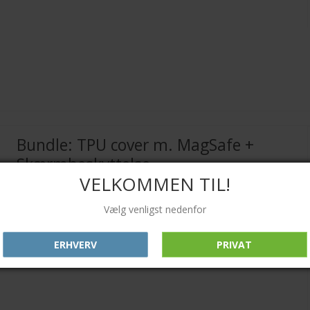
Bundle: TPU cover m. MagSafe +
Skærmbeskyttelse
VELKOMMEN TIL!
Orient
Vælg venligst nedenfor
ERHVERV
PRIVAT