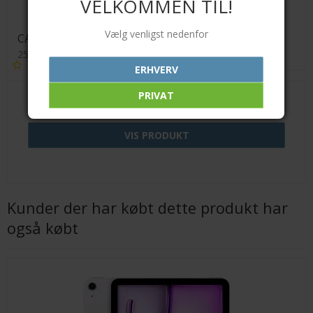
VELKOMMEN TIL!
Vælg venligst nedenfor
CANON PIXMA TS3355 PRINTER
2534132643475645
ERHVERV
PRIVAT
499,00 DKK
VIS PRODUKT
Kunder der har købt dette produkt har
også købt