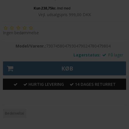
Vejl. udsalgspris 999,00 DKK
Ingen bedømmelse
Model/Varenr.:
7307458047930479024780479804
Lagerstatus:
På lager
KØB
HURTIG LEVERING
14 DAGES RETURRET
Beskrivelse