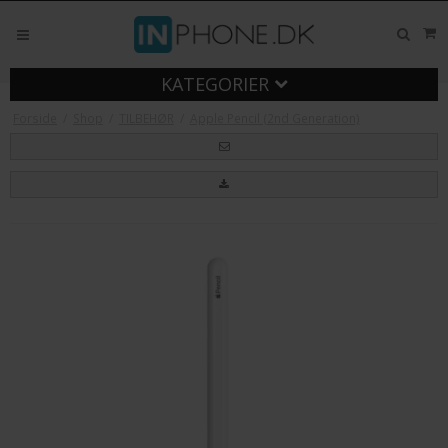
KATEGORIER
Forside
/
Shop
/
TILBEHØR
/
Apple Pencil (2nd Generation)