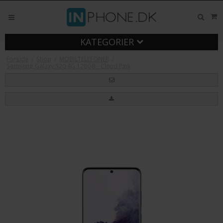
KATEGORIER
Forside
/
Shop
/
MOBILTELEFONER
/
Samsung Galaxy S20 4G 128GB - Cloud Pink