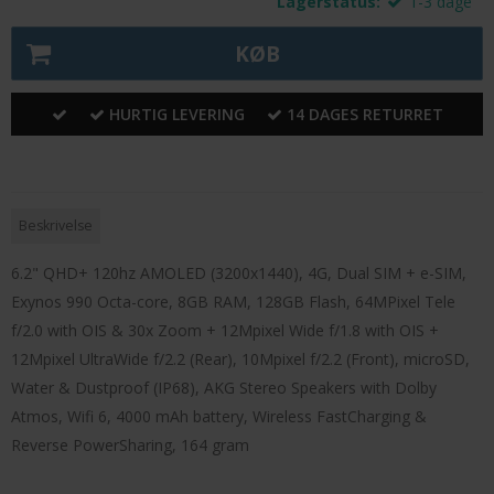
Lagerstatus:
1-3 dage
KØB
HURTIG LEVERING
14 DAGES RETURRET
Beskrivelse
6.2" QHD+ 120hz AMOLED (3200x1440), 4G, Dual SIM + e-SIM,
Exynos 990 Octa-core, 8GB RAM, 128GB Flash, 64MPixel Tele
f/2.0 with OIS & 30x Zoom + 12Mpixel Wide f/1.8 with OIS +
12Mpixel UltraWide f/2.2 (Rear), 10Mpixel f/2.2 (Front), microSD,
Water & Dustproof (IP68), AKG Stereo Speakers with Dolby
Atmos, Wifi 6, 4000 mAh battery, Wireless FastCharging &
Reverse PowerSharing, 164 gram