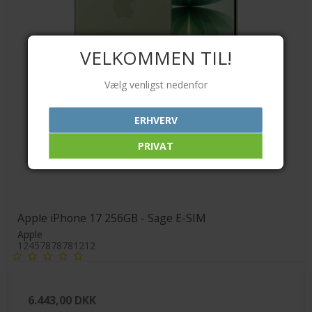
VELKOMMEN TIL!
Vælg venligst nedenfor
ERHVERV
PRIVAT
Apple iPhone 17 256GB - Sage E-SIM
Apple
12457878781212
6.443,00 DKK