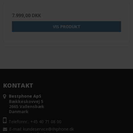
7.999,00 DKK
VIS PRODUKT
KONTAKT
Bestphone ApS
Bækkeskovvej 5
2665 Vallensbæk
Danmark
Telefonnr.: +45 40 71 08 00
E-mail
:
kundeservice@INphone.dk