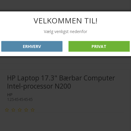
VELKOMMEN TIL!
Vælg venligst nedenfor
ERHVERV
PRIVAT
HP Laptop 17.3" Bærbar Computer
Intel-processor N200
HP
12545454545