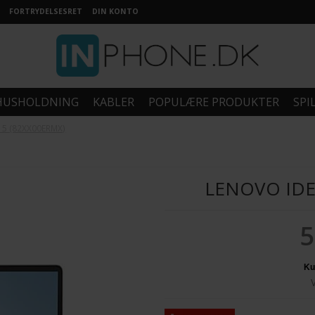
FORTRYDELSESRET
DIN KONTO
HUSHOLDNING
KABLER
POPULÆRE PRODUKTER
SPI
x 5 (82XX00ERMX)
LENOVO IDE
5