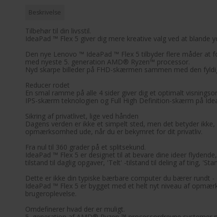
Beskrivelse
Tilbehør til din livsstil.
IdeaPad ™ Flex 5 giver dig mere kreative valg ved at blande 
Den nye Lenovo ™ IdeaPad ™ Flex 5 tilbyder flere måder at for
med nyeste 5. generation AMD® Ryzen™ processor.
Nyd skarpe billeder på FHD-skærmen sammen med den fyldige
Reducer rodet
En smal ramme på alle 4 sider giver dig et optimalt visningso
IPS-skærm teknologien og Full High Definition-skærm på Ide
Sikring af privatlivet, lige ved hånden
Dagens verden er ikke et simpelt sted, men det betyder ikke,
opmærksomhed ude, når du er bekymret for dit privatliv.
Fra nul til 360 grader på et splitsekund.
IdeaPad ™ Flex 5 er designet til at bevare dine ideer flyden
tilstand til daglig opgaver, 'Telt' -tilstand til deling af ting, 'St
Dette er ikke din typiske bærbare computer du bærer rundt -
IdeaPad ™ Flex 5 er bygget med et helt nyt niveau af opmærk
brugeroplevelse.
Omdefinerer hvad der er muligt.
5. generation af AMD® Ryzen ™ processordrevne systemer med