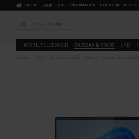
FORSIDE
SHOP
BLOG
INFORMATION
HANDELSBETINGELSER
MOBILTELEFONER
BÆRBAR & IPADS
LYD
Forside
/
Shop
/
BÆRBAR & IPADS
/
Lenovo
/
Lenovo IdeaPad Fle