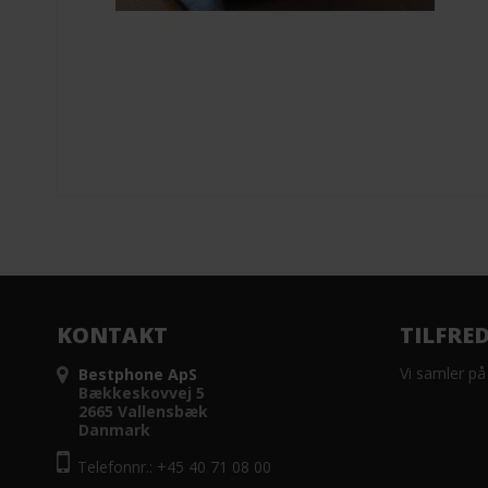
KONTAKT
TILFRE
Vi samler på
Bestphone ApS
Bækkeskovvej 5
2665 Vallensbæk
Danmark
Telefonnr.: +45 40 71 08 00