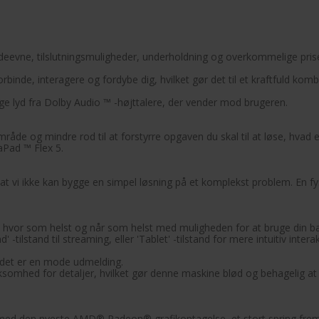
ydeevne, tilslutningsmuligheder, underholdning og overkommelige prise
binde, interagere og fordybe dig, hvilket gør det til et kraftfuld kom
 lyd fra Dolby Audio ™ -højttalere, der vender mod brugeren.
mråde og mindre rod til at forstyrre opgaven du skal til at løse, hvad
aPad ™ Flex 5.
 at vi ikke kan bygge en simpel løsning på et komplekst problem. En f
de, hvor som helst og når som helst med muligheden for at bruge din b
and' -tilstand til streaming, eller 'Tablet' -tilstand for mere intuitiv intera
 det er en mode udmelding.
somhed for detaljer, hvilket gør denne maskine blød og behagelig at
 den nyeste AMD® Radeon® grafikoptagelse, et stort spring fremad i