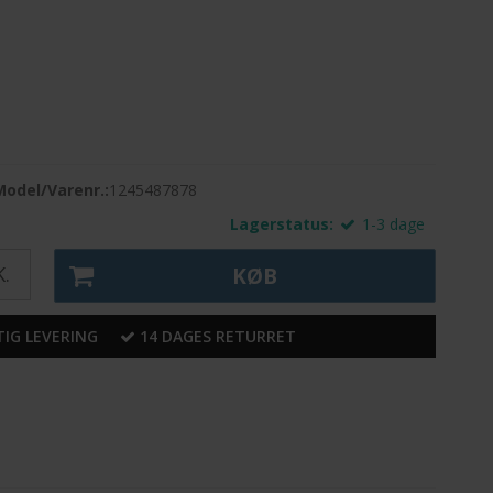
Model/Varenr.:
1245487878
Lagerstatus:
1-3 dage
.
KØB
IG LEVERING
14 DAGES RETURRET