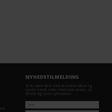
NYHEDSTILMELDING
Vil du være først med de bedste tilbud og
nyeste trends inden elektronik verden, så
tilmeld dig vores nyhedsbrev.
ice