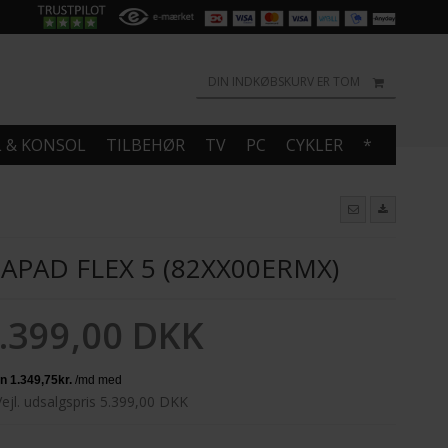
DIN INDKØBSKURV ER TOM
L & KONSOL
TILBEHØR
TV
PC
CYKLER
*
APAD FLEX 5 (82XX00ERMX)
.399,00 DKK
Vejl. udsalgspris 5.399,00 DKK