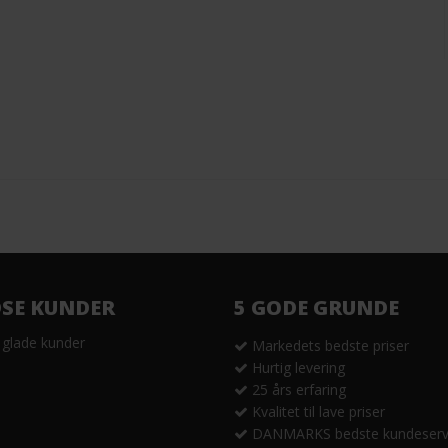
DSE KUNDER
5 GODE GRUNDE
 glade kunder
Markedets bedste priser
Hurtig levering
25 års erfaring
Kvalitet til lave priser
DANMARKS bedste kundeserv