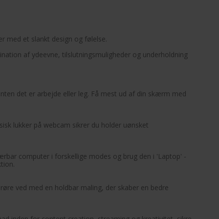
r med et slankt design og følelse.
bination af ydeevne, tilslutningsmuligheder og underholdning
 enten det er arbejde eller leg. Få mest ud af din skærm med
ysisk lukker på webcam sikrer du holder uønsket
ærbar computer i forskellige modes og brug den i 'Laptop' -
ktion.
 røre ved med en holdbar maling, der skaber en bedre
nden for content creation, streaming og kreativitet, sikre