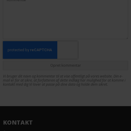
Opret kommentar
Vi bruger dit navn og kommentar til at vise offentligt på vores website. Din e-
mail er for at sikre, at forfatteren af dette indlæg har mulighed for at komme i
kontakt med dig Vi lover at passe på dine data og holde dem sikret.
KONTAKT