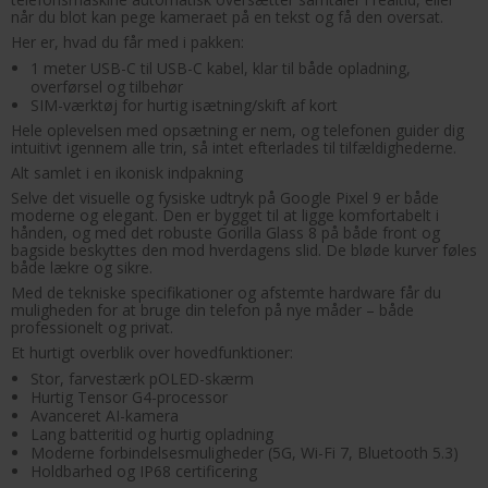
når du blot kan pege kameraet på en tekst og få den oversat.
Her er, hvad du får med i pakken:
1 meter USB-C til USB-C kabel, klar til både opladning,
overførsel og tilbehør
SIM-værktøj for hurtig isætning/skift af kort
Hele oplevelsen med opsætning er nem, og telefonen guider dig
intuitivt igennem alle trin, så intet efterlades til tilfældighederne.
Alt samlet i en ikonisk indpakning
Selve det visuelle og fysiske udtryk på Google Pixel 9 er både
moderne og elegant. Den er bygget til at ligge komfortabelt i
hånden, og med det robuste Gorilla Glass 8 på både front og
bagside beskyttes den mod hverdagens slid. De bløde kurver føles
både lækre og sikre.
Med de tekniske specifikationer og afstemte hardware får du
muligheden for at bruge din telefon på nye måder – både
professionelt og privat.
Et hurtigt overblik over hovedfunktioner:
Stor, farvestærk pOLED-skærm
Hurtig Tensor G4-processor
Avanceret AI-kamera
Lang batteritid og hurtig opladning
Moderne forbindelsesmuligheder (5G, Wi-Fi 7, Bluetooth 5.3)
Holdbarhed og IP68 certificering