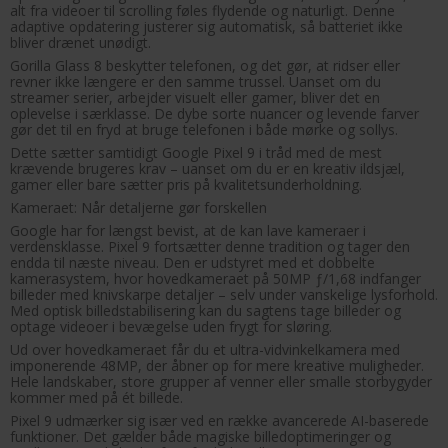
alt fra videoer til scrolling føles flydende og naturligt. Denne
adaptive opdatering justerer sig automatisk, så batteriet ikke
bliver drænet unødigt.
Gorilla Glass 8 beskytter telefonen, og det gør, at ridser eller
revner ikke længere er den samme trussel. Uanset om du
streamer serier, arbejder visuelt eller gamer, bliver det en
oplevelse i særklasse. De dybe sorte nuancer og levende farver
gør det til en fryd at bruge telefonen i både mørke og sollys.
Dette sætter samtidigt Google Pixel 9 i tråd med de mest
krævende brugeres krav – uanset om du er en kreativ ildsjæl,
gamer eller bare sætter pris på kvalitetsunderholdning.
Kameraet: Når detaljerne gør forskellen
Google har for længst bevist, at de kan lave kameraer i
verdensklasse. Pixel 9 fortsætter denne tradition og tager den
endda til næste niveau. Den er udstyret med et dobbelte
kamerasystem, hvor hovedkameraet på 50MP ƒ/1,68 indfanger
billeder med knivskarpe detaljer – selv under vanskelige lysforhold.
Med optisk billedstabilisering kan du sagtens tage billeder og
optage videoer i bevægelse uden frygt for sløring.
Ud over hovedkameraet får du et ultra-vidvinkelkamera med
imponerende 48MP, der åbner op for mere kreative muligheder.
Hele landskaber, store grupper af venner eller smalle storbygyder
kommer med på ét billede.
Pixel 9 udmærker sig især ved en række avancerede AI-baserede
funktioner. Det gælder både magiske billedoptimeringer og