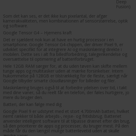
Deep
Fusion)
Som det kan ses, er det ikke kun pixelantal, der afgør
kamerakvaliteten, men kombinationen af sensorstørrelse, optik
og software.
Google Tensor G4 – Hjernens kraft
Det er sjældent nok kun at have en hurtig processor i en
smartphone. Google Tensor G4-chippen, der driver Pixel 9, er
udviklet specifikt for at integrere AI og maskinlæring direkte i
mobilen. Dette ses i alt fra billedforbedring, talegenkendelse og
oversættelse til optimering af batteriforbruget.
Hele 12GB RAM sørger for, at du uden tøven kan skifte mellem
tunge apps og multitasker uden at mærke forsinkelser. Intern
hukommelse på 128GB er tilstrækkelig for de fleste, særligt når
Google tilbyder smarte cloudløsninger for billeder og filer.
Maskinlæring bruges også til at forbedre ydelsen over tid, i takt
med dine vaner, så du reelt får en telefon, der føles hurtigere, jo
mere du bruger den.
Batteri, der kan følge med dig
Google Pixel 9 er udstyret med et stort 4.700mAh batteri, hvilket
nemt rækker til både arbejds-, rejse- og fritidsbrug. Batteriet
anvender intelligent software til at tilpasse drænet efter din brug,
så den prioriterer de apps og processer, du bruger mest. På den
måde får du den længst mulige batterilevetid uden at skulle
ændre vaner.