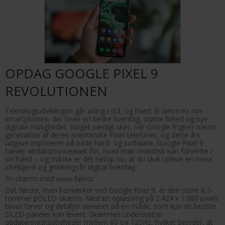
OPDAG GOOGLE PIXEL 9
REVOLUTIONEN
Teknologiudviklingen går aldrig i stå, og hvert år lanceres nye
smartphones, der lover en bedre hverdag, større frihed og nye
digitale muligheder. Noget særligt sker, når Google frigiver næste
generation af deres anerkendte Pixel-telefoner, og dette års
udgave imponerer på både hard- og software. Google Pixel 9
hæver ambitionsniveauet for, hvad man realistisk kan forvente i
sin hånd – og måske er det netop nu, at du skal opleve en mere
intelligent og gnidningsfri digital hverdag.
En skærm med wow-faktor
Det første, man bemærker ved Google Pixel 9, er den store 6,3-
tommer pOLED-skærm. Med en opløsning på 2.424 x 1.080 pixels
bliver farver og detaljer serveret på en måde, som kun de bedste
OLED-paneler kan levere. Skærmen understøtter
opdateringshastigheder mellem 60 og 120Hz, hvilket betyder, at