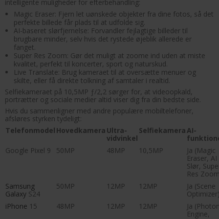
intelligente muligheder for efterbehandling:
Magic Eraser: Fjern let uønskede objekter fra dine fotos, så det
perfekte billede får plads til at udfolde sig.
AI-baseret slørfjernelse: Forvandler fejlagtige billeder til
brugbare minder, selv hvis det rystede øjeblik allerede er
fanget.
Super Res Zoom: Gør det muligt at zoome ind uden at miste
kvalitet, perfekt til koncerter, sport og naturskud.
Live Translate: Brug kameraet til at oversætte menuer og
skilte, eller få direkte tolkning af samtaler i realtid.
Selfiekameraet på 10,5MP ƒ/2,2 sørger for, at videoopkald,
portrætter og sociale medier altid viser dig fra din bedste side.
Hvis du sammenligner med andre populære mobiltelefoner,
afsløres styrken tydeligt:
Telefonmodel
Hovedkamera
Ultra-
Selfiekamera
AI-
vidvinkel
funktion
Google Pixel 9
50MP
48MP
10,5MP
Ja (Magic
Eraser, AI
Slør, Supe
Res Zoom
Samsung
50MP
12MP
12MP
Ja (Scene
Galaxy
S24
Optimizer
iPhone
15
48MP
12MP
12MP
Ja (Photon
Engine,