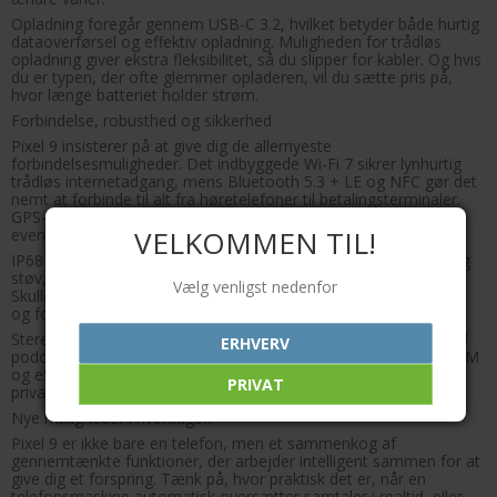
Opladning foregår gennem USB-C 3.2, hvilket betyder både hurtig
dataoverførsel og effektiv opladning. Muligheden for trådløs
opladning giver ekstra fleksibilitet, så du slipper for kabler. Og hvis
du er typen, der ofte glemmer opladeren, vil du sætte pris på,
hvor længe batteriet holder strøm.
Forbindelse, robusthed og sikkerhed
Pixel 9 insisterer på at give dig de allernyeste
forbindelsesmuligheder. Det indbyggede Wi-Fi 7 sikrer lynhurtig
trådløs internetadgang, mens Bluetooth 5.3 + LE og NFC gør det
nemt at forbinde til alt fra høretelefoner til betalingsterminaler.
GPS-positioneringssystemet er præcist, hvad enten du er på
VELKOMMEN TIL!
eventyr i byen eller ude i naturen.
IP68-certificeringen giver effektiv beskyttelse mod både vand og
støv, hvilket er oplagt, hvis dit liv ikke altid leves på kontoret.
Vælg venligst nedenfor
Skulle du tabe din telefon i en regnpyt, kan du bare tørre den af
og fortsætte.
Stereo-højttalere giver en klar, immersiv lyd, uanset om du er til
ERHVERV
podcasts, musik eller hands-free opkald. Og med både Nano-SIM
og eSIM-understøttelse er det let at balancere arbejdsliv og
PRIVAT
privatliv uden dobbelt-telefoner.
Nye muligheder i hverdagen
Pixel 9 er ikke bare en telefon, men et sammenkog af
gennemtænkte funktioner, der arbejder intelligent sammen for at
give dig et forspring. Tænk på, hvor praktisk det er, når en
telefonsmaskine automatisk oversætter samtaler i realtid, eller