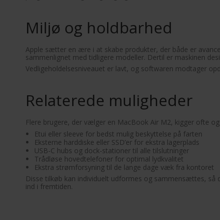
Miljø og holdbarhed
Apple sætter en ære i at skabe produkter, der både er avan
sammenlignet med tidligere modeller. Dertil er maskinen desig
Vedligeholdelsesniveauet er lavt, og softwaren modtager opdat
Relaterede muligheder
Flere brugere, der vælger en MacBook Air M2, kigger ofte og
Etui eller sleeve for bedst mulig beskyttelse på farten
Eksterne harddiske eller SSD’er for ekstra lagerplads
USB-C hubs og dock-stationer til alle tilslutninger
Trådløse hovedtelefoner for optimal lydkvalitet
Ekstra strømforsyning til de lange dage væk fra kontoret
Disse tilkøb kan individuelt udformes og sammensættes, så de 
ind i fremtiden.