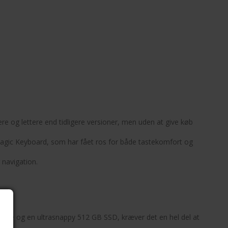
re og lettere end tidligere versioner, men uden at give køb
r Magic Keyboard, som har fået ros for både tastekomfort og
 navigation.
lse og en ultrasnappy 512 GB SSD, kræver det en hel del at