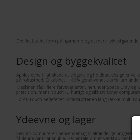
Den let buede form på hjørnerne og et mere fyldestgørende 
Design og byggekvalitet
Apples evne til at skabe et elegant og holdbart design er vel
på robusthed. Et kabinet i 100% genanvendt aluminium unde
Maskinen fås i flere farvevarianter, herunder Space Gray og M
præcision, mens Touch ID hurtigt og sikkert åbner compute
Force Touch-pegefeltet understøtter en lang række multi-touc
Ydeevne og lager
Selvom computeren henvender sig til almindelige brugere, 
få denne Air til at snuble. Her er tale om et værktøj, der hurt