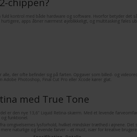
M2-chippen?
m fuld kontrol med både hardware og software. Hvorfor betyder det 
hurtigere, apps åbner nærmest øjeblikkeligt, og multitasking føles u
lt for alle, der ofte befinder sig på farten. Opgaver som billed- og vide
Adobe Photoshop, Final Cut Pro eller Xcode kører glat.
etina med True Tone
 er den nye 13,6” Liquid Retina-skærm. Med et levende farveomfang 
 og funktionel.
ra omgivelsernes lysforhold, hvilket mindsker træthed i øjnene. Det 
ere naturlige og levende farver – et must, især for kreative brugere
Specifikation
Detalje