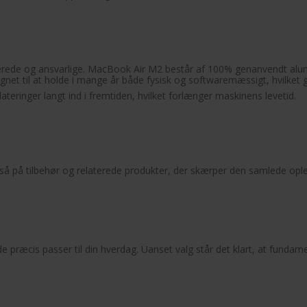
cerede og ansvarlige. MacBook Air M2 består af 100% genanvendt alum
net til at holde i mange år både fysisk og softwaremæssigt, hvilket gør
eringer langt ind i fremtiden, hvilket forlænger maskinens levetid.
så på tilbehør og relaterede produkter, der skærper den samlede ople
præcis passer til din hverdag. Uanset valg står det klart, at fundame