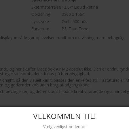
Skærmstørrelse
13,6\" Liquid Retina
Opløsning
2560 x 1664
Lysstyrke
Op til 500 nits
Farverum
P3, True Tone
displayområde gør oplevelsen rundt om din visning mere behagelig.
kendt, og her skuffer MacBook Air M2 absolut ikke. Den er endnu tynde
rstreger virksomhedens fokus på bæredygtighed.
idnight, så den visuelt kan tilpasses den enkeltes stil. Tastaturet e
ren og godkender køb uden brug af adgangskode.
h-bevægelser, og det er skønt til både kreativt arbejde og almindelig
VELKOMMEN TIL!
kan den også klare mere krævende opgaver. Med 8 GB samlet hukomme
Vælg venligst nedenfor
igt tilpasses brugerens behov: