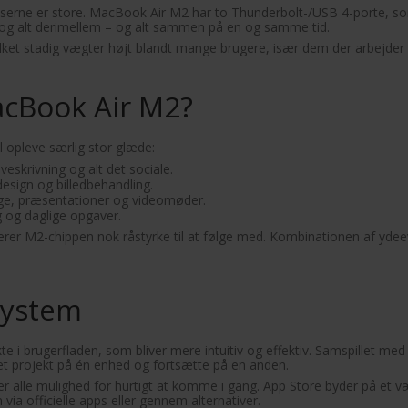
serne er store. MacBook Air M2 har to Thunderbolt-/USB 4-porte, som t
 og alt derimellem – og alt sammen på en og samme tid.
vilket stadig vægter højt blandt mange brugere, især dem der arbejder
acBook Air M2?
 opleve særlig stor glæde:
veskrivning og alt det sociale.
esign og billedbehandling.
dage, præsentationer og videomøder.
g og daglige opgaver.
erer M2-chippen nok råstyrke til at følge med. Kombinationen af ydeev
system
 i brugerfladen, som bliver mere intuitiv og effektiv. Samspillet m
et projekt på én enhed og fortsætte på en anden.
 alle mulighed for hurtigt at komme i gang. App Store byder på et 
ia officielle apps eller gennem alternativer.