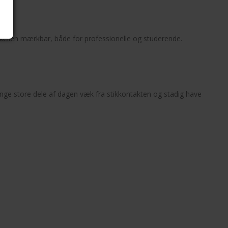
kellen mærkbar, både for professionelle og studerende.
ringe store dele af dagen væk fra stikkontakten og stadig have