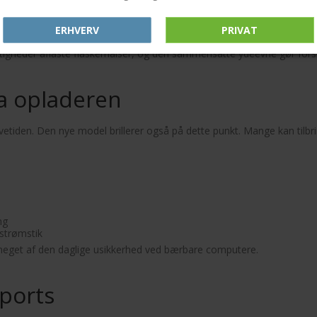
mer
ERHVERV
PRIVAT
 åbne
tigheder aflaste flaskerhalser, og den sammensatte ydeevne gør fors
fra opladeren
evetiden. Den nye model brillerer også på dette punkt. Mange kan tilb
ng
 strømstik
 meget af den daglige usikkerhed ved bærbare computere.
 ports