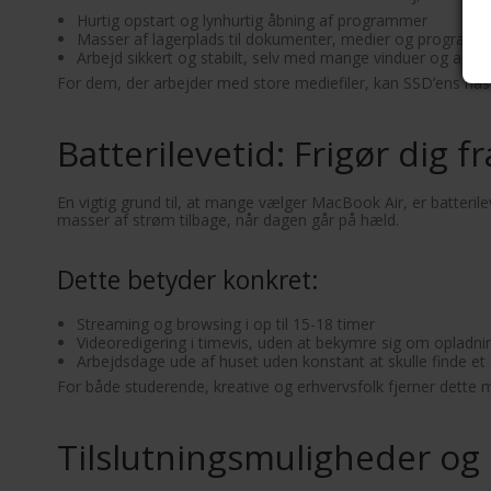
Hurtig opstart og lynhurtig åbning af programmer
Masser af lagerplads til dokumenter, medier og program
Arbejd sikkert og stabilt, selv med mange vinduer og apps
For dem, der arbejder med store mediefiler, kan SSD’ens has
Batterilevetid: Frigør dig 
En vigtig grund til, at mange vælger MacBook Air, er batteril
masser af strøm tilbage, når dagen går på hæld.
Dette betyder konkret:
Streaming og browsing i op til 15-18 timer
Videoredigering i timevis, uden at bekymre sig om opladni
Arbejdsdage ude af huset uden konstant at skulle finde et
For både studerende, kreative og erhvervsfolk fjerner dette
Tilslutningsmuligheder og