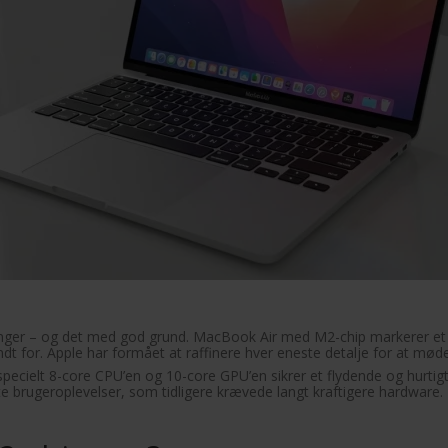
ntninger – og det med god grund. MacBook Air med M2-chip markerer et
dt for. Apple har formået at raffinere hver eneste detalje for at mø
r specielt 8-core CPU’en og 10-core GPU’en sikrer et flydende og hurt
te brugeroplevelser, som tidligere krævede langt kraftigere hardware.