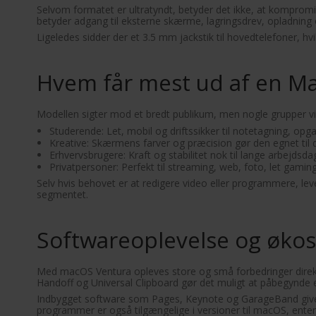
Selvom formatet er ultratyndt, betyder det ikke, at kompromi
betyder adgang til eksterne skærme, lagringsdrev, opladning
Ligeledes sidder der et 3.5 mm jackstik til hovedtelefoner, h
Hvem får mest ud af en M
Modellen sigter mod et bredt publikum, men nogle grupper vil
Studerende: Let, mobil og driftssikker til notetagning, opga
Kreative: Skærmens farver og præcision gør den egnet til d
Erhvervsbrugere: Kraft og stabilitet nok til lange arbejds
Privatpersoner: Perfekt til streaming, web, foto, let gamin
Selv hvis behovet er at redigere video eller programmere, lev
segmentet.
Softwareoplevelse og øko
Med macOS Ventura opleves store og små forbedringer direkte
Handoff og Universal Clipboard gør det muligt at påbegynde 
Indbygget software som Pages, Keynote og GarageBand giver
programmer er også tilgængelige i versioner til macOS, enten v