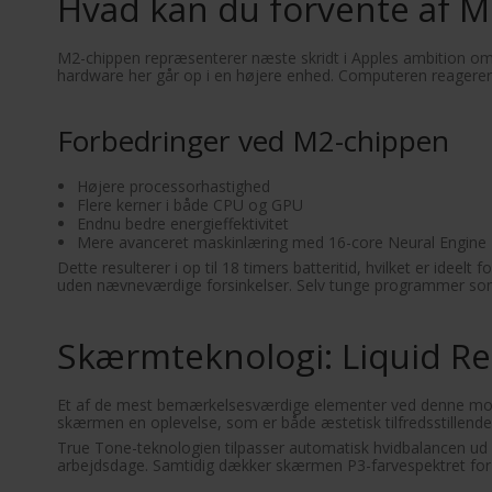
Hvad kan du forvente af 
M2-chippen repræsenterer næste skridt i Apples ambition o
hardware her går op i en højere enhed. Computeren reagerer 
Forbedringer ved M2-chippen
Højere processorhastighed
Flere kerner i både CPU og GPU
Endnu bedre energieffektivitet
Mere avanceret maskinlæring med 16-core Neural Engine
Dette resulterer i op til 18 timers batteritid, hvilket er idee
uden nævneværdige forsinkelser. Selv tunge programmer som 
Skærmteknologi: Liquid R
Et af de mest bemærkelsesværdige elementer ved denne model
skærmen en oplevelse, som er både æstetisk tilfredsstillende
True Tone-teknologien tilpasser automatisk hvidbalancen ud f
arbejdsdage. Samtidig dækker skærmen P3-farvespektret for m