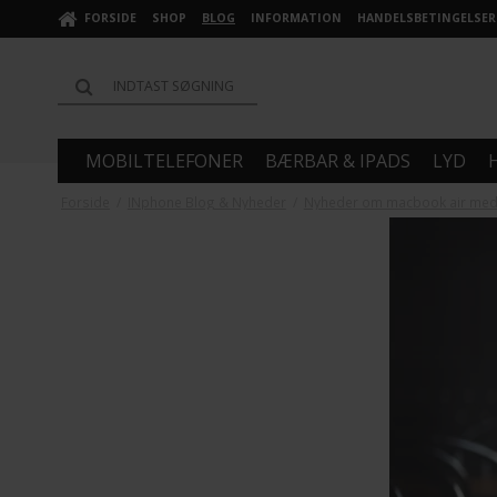
FORSIDE
SHOP
BLOG
INFORMATION
HANDELSBETINGELSER
MOBILTELEFONER
BÆRBAR & IPADS
LYD
Forside
/
INphone Blog & Nyheder
/
Nyheder om macbook air med