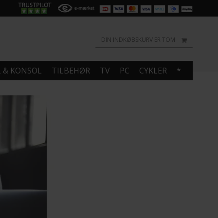
DIN INDKØBSKURV ER TOM
L & KONSOL
TILBEHØR
TV
PC
CYKLER
*