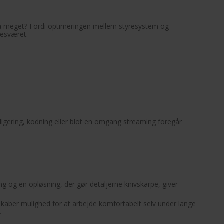
så meget? Fordi optimeringen mellem styresystem og
besværet.
oredigering, kodning eller blot en omgang streaming foregår
og en opløsning, der gør detaljerne knivskarpe, giver
skaber mulighed for at arbejde komfortabelt selv under lange
.